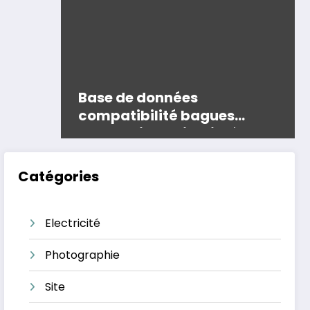
Base de données
compatibilité bagues
adaptation objectifs à
monture Canon pour
boîtiers Sony
Catégories
Electricité
Photographie
Site