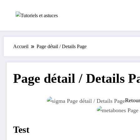
Aller
au
contenu
Accueil
Page détail / Details Page
Page détail / Details P
Retour
Test