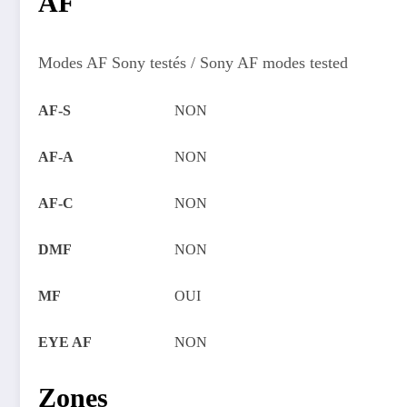
AF
Modes AF Sony testés / Sony AF modes tested
AF-S
NON
AF-A
NON
AF-C
NON
DMF
NON
MF
OUI
EYE AF
NON
Zones