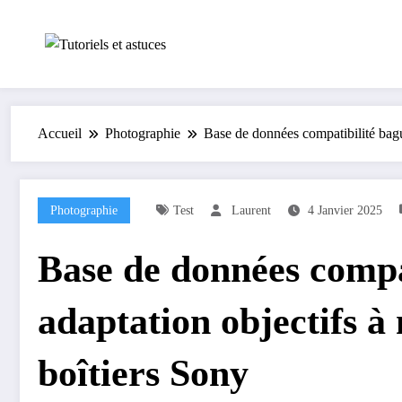
Aller
au
contenu
Accueil
Photographie
Base de données compatibilité bagu
Photographie
Test
Laurent
4 Janvier 2025
Base de données compa
adaptation objectifs 
boîtiers Sony