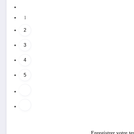
1
2
3
4
5
Enregistrer votre te