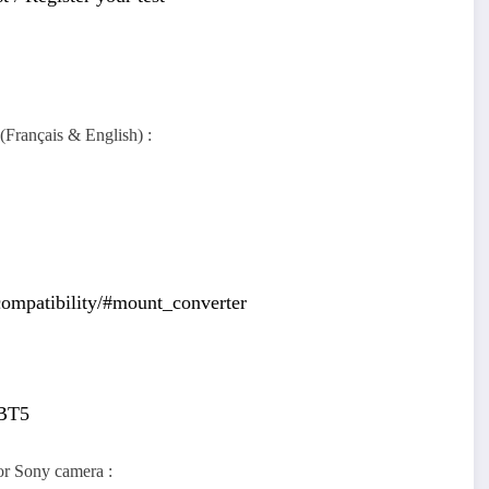
 (Français & English) :
compatibility/#mount_converter
-BT5
for Sony camera :