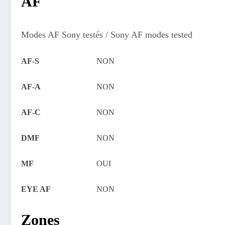
AF
Modes AF Sony testés / Sony AF modes tested
AF-S
NON
AF-A
NON
AF-C
NON
DMF
NON
MF
OUI
EYE AF
NON
Zones