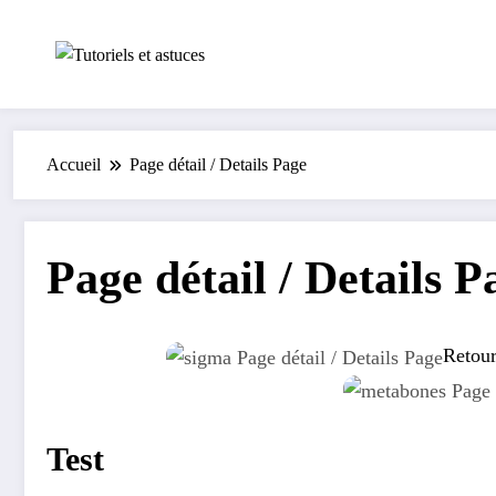
Aller
au
contenu
Accueil
Page détail / Details Page
Page détail / Details P
Retour
Test